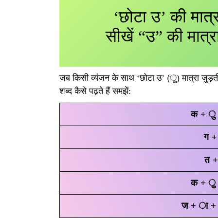
‘छोटा उ’ की मात्रा
सीखें “उ” की मात्रा
जब किसी व्यंजन के साथ ‘छोटा उ’ (ु) मात्रा जुड़ती ह
शब्द कैसे पढ़ते हैं समझें:
क + ु +
ग +
त +
क + ु 
ज + ा + 