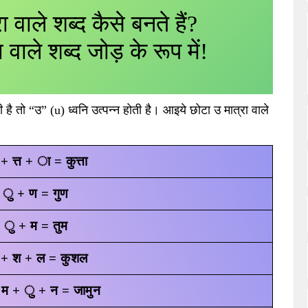
 वाले शब्द कैसे बनते हैं?
 वाले शब्द जोड़ के रूप में!
ै तो “उ” (u) ध्वनि उत्पन्न होती है। आइये छोटा उ मात्रा वाले
 त्त + ा = कुत्ता
 ु + ण = गुण
 ु + म = तुम
+ श + ल = कुशल
म + ु + न = जामुन