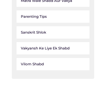
Matra Wale Shabd Aur Vakya
Parenting Tips
Sanskrit Shlok
Vakyansh Ke Liye Ek Shabd
Vilom Shabd