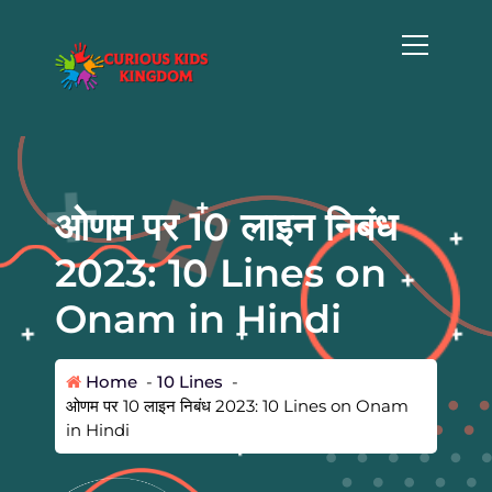
S
k
i
p
t
o
c
o
n
ओणम पर 10 लाइन निबंध
t
e
2023: 10 Lines on
n
t
Onam in Hindi
Home
-
10 Lines
-
ओणम पर 10 लाइन निबंध 2023: 10 Lines on Onam
in Hindi