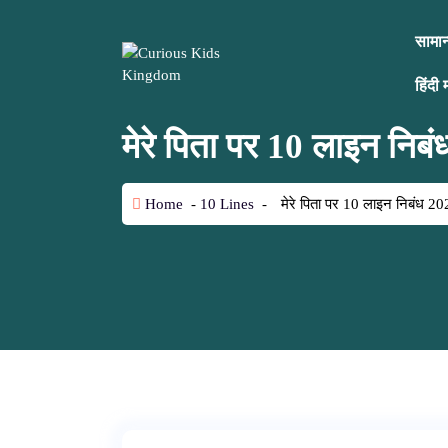
S
k
सामान्
i
p
हिंदी 
t
o
मेरे पिता पर 10 लाइन न
c
o
n
Home
-
10 Lines
-
मेरे पिता पर 10 लाइन निबंध 
t
e
n
t